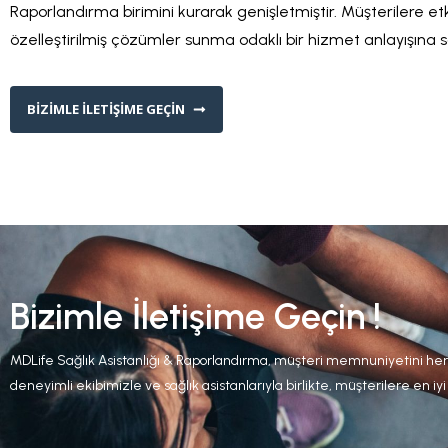
Raporlandırma birimini kurarak genişletmiştir. Müşterilere etk
özelleştirilmiş çözümler sunma odaklı bir hizmet anlayışına sa
BIZIMLE İLETIŞIME GEÇIN
Bizimle İletişime Geçin !
MDLife Sağlık Asistanlığı & Raporlandırma, müşteri memnuniyetini he
deneyimli ekibimizle ve sağlık asistanlarıyla birlikte, müşterilere en i