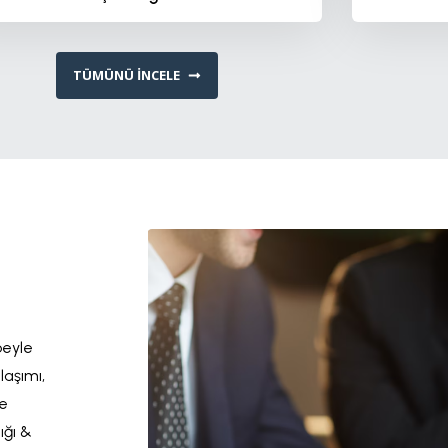
TÜMÜNÜ İNCELE
beyle
laşımı,
re
ığı &