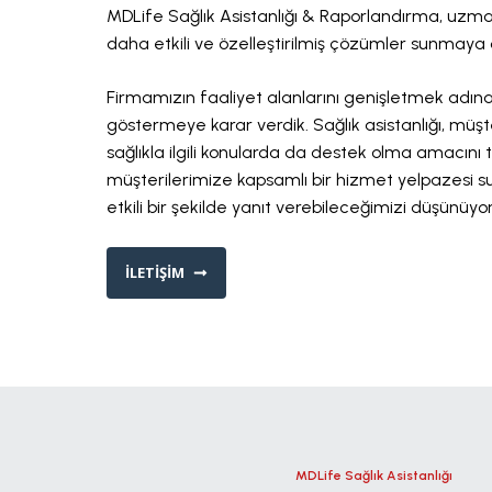
MDLife Sağlık Asistanlığı & Raporlandırma, uzman
daha etkili ve özelleştirilmiş çözümler sunmay
Firmamızın faaliyet alanlarını genişletmek adına 
göstermeye karar verdik. Sağlık asistanlığı, müş
sağlıkla ilgili konularda da destek olma amacını t
müşterilerimize kapsamlı bir hizmet yelpazesi s
etkili bir şekilde yanıt verebileceğimizi düşünüyo
İLETIŞIM
Sağlık Asistanlığı
MDLife
Raporlama