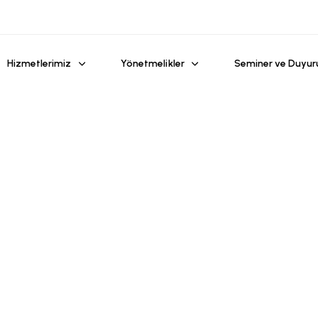
Hizmetlerimiz
Yönetmelikler
Seminer ve Duyur
ı
 ve sağlık
 hizmeti