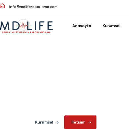
info@mdliferaporlama.com
Anasayfa
Kurumsal
MDLife
Sağlık Asistanlığ
Uzman ekibimiz, alanlarında deneyimli ekibimiz
asistanlarımız ile birlikte, müşterilerimize en iyi
sunmak için çaba göstermekteyiz.
Kurumsal
İletişim