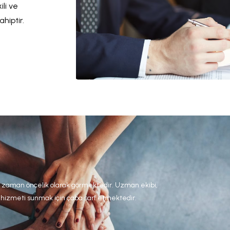
ili ve
hiptir.
r zaman öncelik olarak görmektedir. Uzman ekibi,
yi hizmeti sunmak için çaba sarf etmektedir.